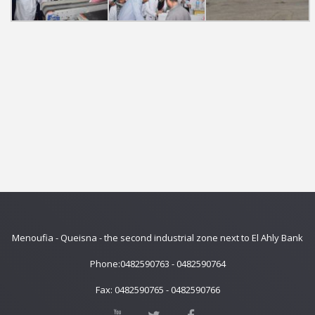
Menoufia - Queisna - the second industrial zone next to El Ahly Bank
Phone:0482590763 - 0482590764
Fax: 0482590765 - 0482590766